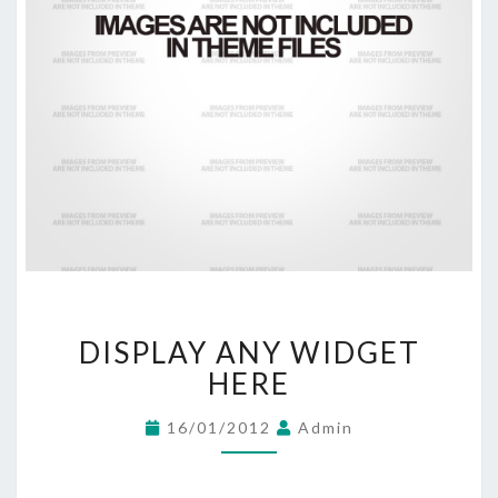
DISPLAY
DISPLAY ANY WIDGET
ANY
WIDGET
HERE
HERE
16/01/2012
Admin