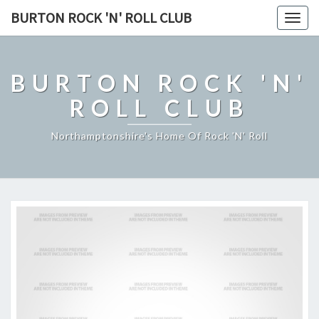
BURTON ROCK 'N' ROLL CLUB
Togg
navig
BURTON ROCK 'N'
ROLL CLUB
Northamptonshire's Home Of Rock 'n' Roll